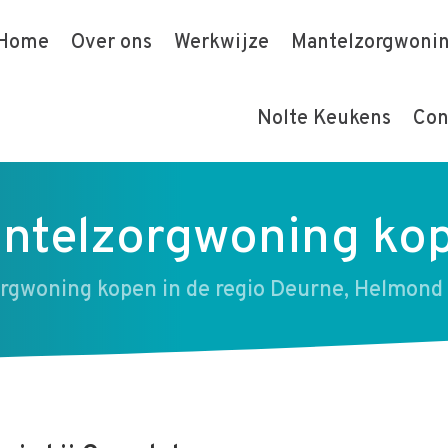
Home
Over ons
Werkwijze
Mantelzorgwoni
Nolte Keukens
Con
ntelzorgwoning ko
rgwoning kopen in de regio Deurne, Helmond 