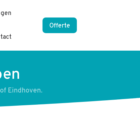
ngen
Offerte
tact
pen
of Eindhoven.