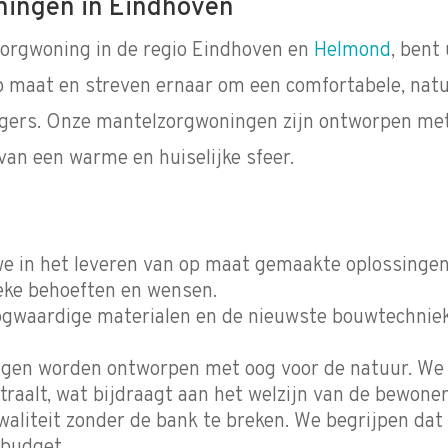
ingen in Eindhoven
zorgwoning in de regio Eindhoven en
Helmond
, bent
p maat en streven ernaar om een comfortabele, natu
gers. Onze mantelzorgwoningen zijn ontworpen met 
an een warme en huiselijke sfeer.
 we in het leveren van op maat gemaakte oplossing
eke behoeften en wensen.
hoogwaardige materialen en de nieuwste bouwtechni
ngen worden ontworpen met oog voor de natuur. We
straalt, wat bijdraagt aan het welzijn van de bewoner
kwaliteit zonder de bank te breken. We begrijpen d
 budget.